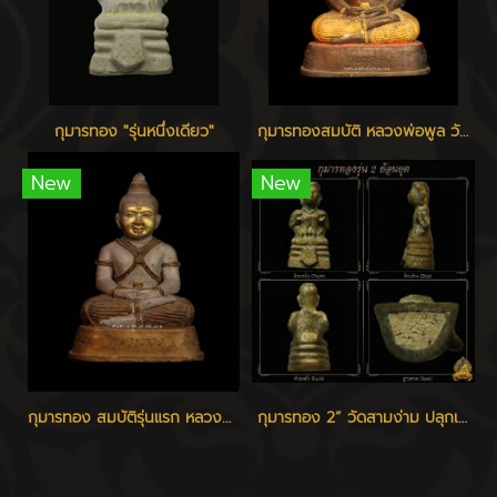
กุมารทอง "รุ่นหนึ่งเดียว"
กุมารทองสมบัติ หลวงพ่อพูล วัดไผ่ล้อม
New
New
กุมารทอง สมบัติรุ่นแรก หลวงพ่อพูล วัดไผ่ล้อม นครปฐม
กุมารทอง 2” วัดสามง่าม ปลุกเสก ๑๑ เมษายน ๒๕๖๗