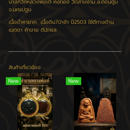
นางกวักหลวงพ่อเต๋ คงทอง วัดสามง่าม อ.ดอนตูม
จ.นครปฐม
เนื้อดำหายาก ​ เนื้อดิน7ป่าช้า​ ปี2503​ ใช้ดีทางด้าน
เมตตา​ ค้าขาย​ ดีนักแล
สินค้าเกี่ยวข้อง
New
New