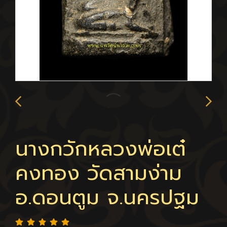
นางกวักหลวงพ่อเต๋
คงทอง วัดสามง่าม
อ.ดอนตูม จ.นครปฐม