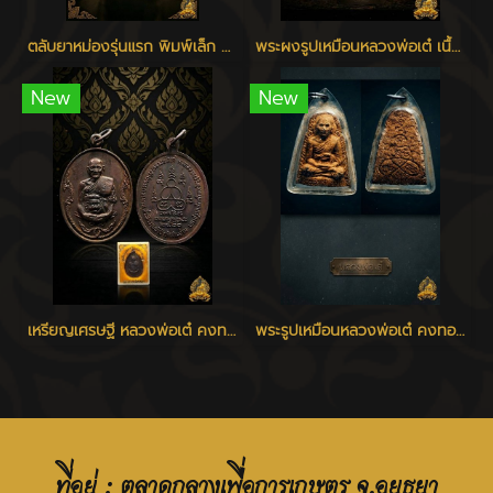
ตลับยาหม่องรุ่นแรก พิมพ์เล็ก หลวงพ่อเต๋ วัดสามง่าม
พระผงรูปเหมือนหลวงพ่อเต๋ เนื้อว่าน ปี 2506 - 2510
New
New
เหรียญเศรษฐี หลวงพ่อเต๋ คงทอง วัดสามง่าม จ.นครปฐม ปี 2520
พระรูปเหมือนหลวงพ่อเต๋ คงทอง รุ่นแรก พิมพ์ใหญ่ เนื้อว่าน 108 วัดสามง่าม นครปฐม ปี 2507
ที่อยู่ : ตลาดกลางเพื่อการเกษตร จ.อยุธยา